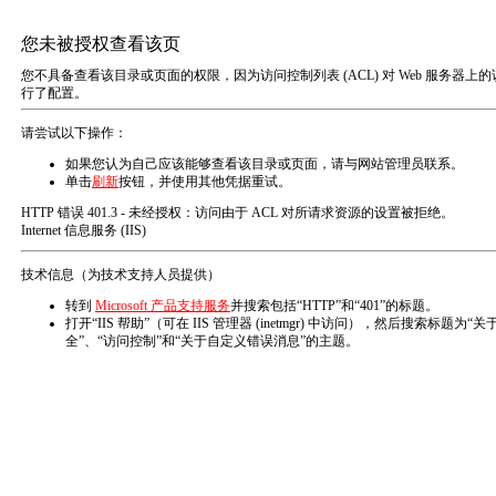
木片
刨花
木片
锯末（粉）