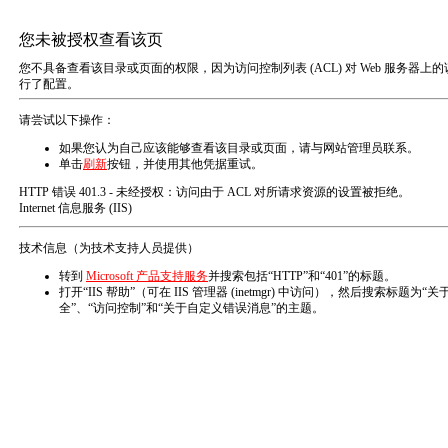
首页
刨花
刨花
PostTime:
Mon
刨花
木片
锯末（粉）